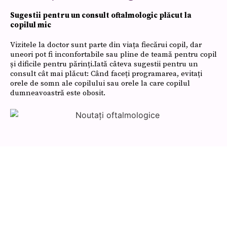
Sugestii pentru un consult oftalmologic plăcut la
copilul mic
Vizitele la doctor sunt parte din viața fiecărui copil, dar
uneori pot fi inconfortabile sau pline de teamă pentru copil
și dificile pentru părinți.Iată câteva sugestii pentru un
consult cât mai plăcut: Când faceți programarea, evitați
orele de somn ale copilului sau orele la care copilul
dumneavoastră este obosit.
Programări
Ai nevoie de un control
oftalmologic?