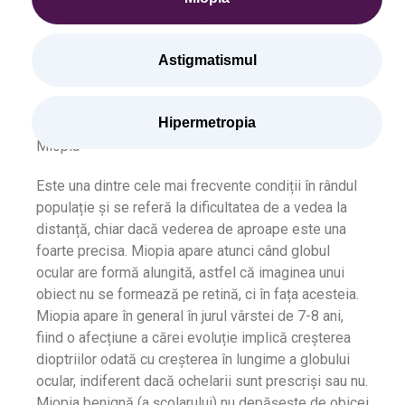
Astigmatismul
Hipermetropia
Miopia
Este una dintre cele mai frecvente condiții în rândul
populație și se referă la dificultatea de a vedea la
distanță, chiar dacă vederea de aproape este una
foarte precisa. Miopia apare atunci când globul
ocular are formă alungită, astfel că imaginea unui
obiect nu se formează pe retină, ci în fața acesteia.
Miopia apare în general în jurul vârstei de 7-8 ani,
fiind o afecțiune a cărei evoluție implică creșterea
dioptriilor odată cu creșterea în lungime a globului
ocular, indiferent dacă ochelarii sunt prescriși sau nu.
Miopia benignă (a școlarului) nu depășește de obicei