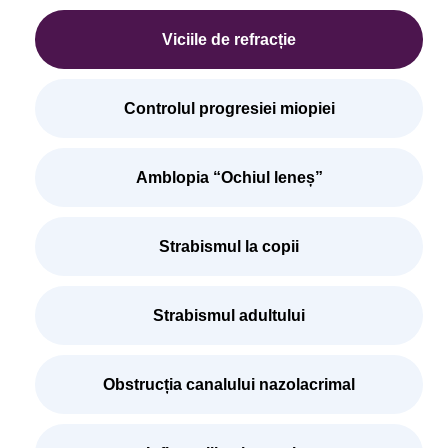
Viciile de refracție
Controlul progresiei miopiei
Amblopia “Ochiul leneș”
Strabismul la copii
Strabismul adultului
Obstrucția canalului nazolacrimal