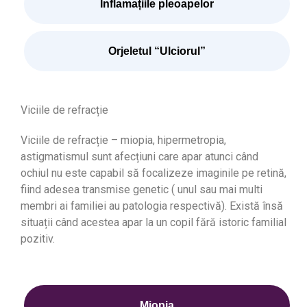
Inflamațiile pleoapelor
Orjeletul “Ulciorul”
Viciile de refracție
Viciile de refracție – miopia, hipermetropia,
astigmatismul sunt afecțiuni care apar atunci când
ochiul nu este capabil să focalizeze imaginile pe retină,
fiind adesea transmise genetic ( unul sau mai multi
membri ai familiei au patologia respectivă). Există însă
situații când acestea apar la un copil fără istoric familial
pozitiv.
Miopia