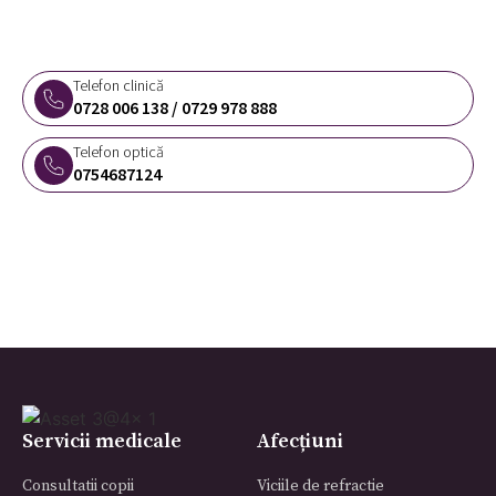
fă-ți o programare online
Telefon clinică
0728 006 138
/
0729 978 888
Telefon optică
0754687124
Servicii medicale
Afecțiuni
Consultatii copii
Viciile de refractie