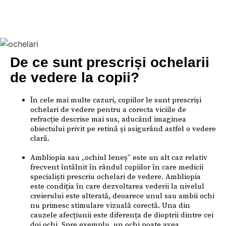
De ce sunt prescriși ochelarii
de vedere la copii?
În cele mai multe cazuri, copiilor le sunt prescriși
ochelari de vedere pentru a corecta viciile de
refracție descrise mai sus, aducând imaginea
obiectului privit pe retină și asigurând astfel o vedere
clară.
Ambliopia sau „ochiul leneș” este un alt caz relativ
frecvent întâlnit în rândul copiilor în care medicii
specialiști prescriu ochelari de vedere. Ambliopia
este condiția în care dezvoltarea vederii la nivelul
creierului este alterată, deoarece unul sau ambii ochi
nu primesc stimulare vizuală corectă. Una din
cauzele afecțiunii este diferența de dioptrii dintre cei
doi ochi. Spre exemplu, un ochi poate avea