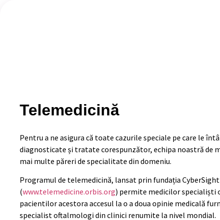
Telemedicină
Pentru a ne asigura că toate cazurile speciale pe care le înt
diagnosticate și tratate corespunzător, echipa noastră de m
mai multe păreri de specialitate din domeniu.
Programul de telemedicină, lansat prin fundația CyberSight
(
www.telemedicine.orbis.org
) permite medicilor specialiști 
pacientilor acestora accesul la o a doua opinie medicală fur
specialist oftalmologi din clinici renumite la nivel mondial.