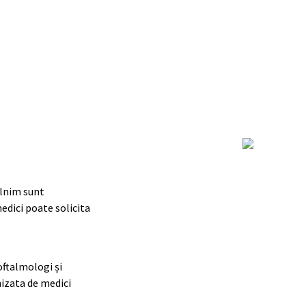
âlnim sunt
edici poate solicita
oftalmologi și
nizata de medici