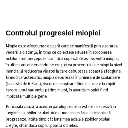
Controlul progresiei miopiei
Miopia este afecțiunea oculară care se manifestă prin alterarea
vederii la distanță, în timp ce obiectele situate în apropierea
ochilor sunt percepute clar . Unii copii sănătoși dezvoltă miopie,
în ultimii ani observându-se creșterea procentului de miopi la nivel
mondial și reducerea vârstei la care debutează această afecțiune.
În mod caracteristic, miopia debutează în primii ani de școlarizare
(la vârsta de 6-8 ani), riscul de miopizare fiind mai mare la copiii
care au unul sau ambii părinți miopi, în apariția miopiei fiind
implicate multiple gene.
Principala cauză a acestei patologii este creșterea excesivă în
lungime a globilor oculari. Acest mecanism face ca miopia să
progreseze, atâta timp cât lungimea axială a globilor oculari
crește, chiar dacă copilul poartă ochelari.