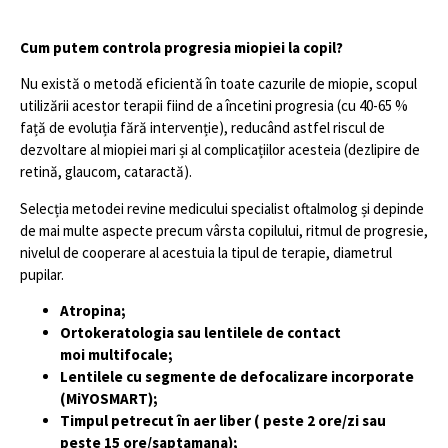
Cum putem controla progresia miopiei la copil?
Nu există o metodă eficientă în toate cazurile de miopie, scopul
utilizării acestor terapii fiind de a încetini progresia (cu 40-65 %
față de evoluția fără intervenție), reducând astfel riscul de
dezvoltare al miopiei mari și al complicațiilor acesteia (dezlipire de
retină, glaucom, cataractă).
Selecția metodei revine medicului specialist oftalmolog și depinde
de mai multe aspecte precum vârsta copilului, ritmul de progresie,
nivelul de cooperare al acestuia la tipul de terapie, diametrul
pupilar.
Atropina
;
Ortokeratologia
sau lentilele de contact
moi
multifocale;
Lentilele cu segmente de defocalizare incorporate
(MiYOSMART);
Timpul petrecut
în aer liber ( peste 2 ore/zi
sau
peste 15 ore/saptamana)
;